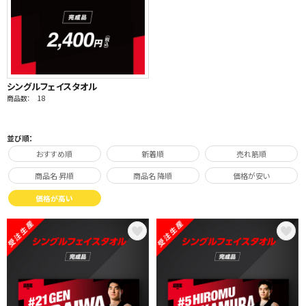
シングルフェイスタオル
商品数： 18
並び順：
おすすめ順
新着順
売れ筋順
商品名 昇順
商品名 降順
価格が安い
価格が高い