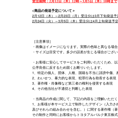
受注期間：2月12日（木）12時～3月5日（木）18時まで
<商品の発送予定について＞
2月12日（木）～2月23日（月）受注分は3月下旬発送予
2月24日（火）～3月5日（木）受注分は4月上旬発送予
［注意事項］
・画像はイメージになります。実際の色味と異なる場合
・サイズは目安です。多少の誤差が生じる場合がござい
・お客様に安心してサービスをご利用いただくため、以
公序良俗に反するため固くお断りいたします。
1、特定の個人、団体、人種、国籍を不当に誹謗中傷、
2、わいせつ、暴力的な表現、犯罪行為を助長する表現
3、著作権・肖像権など第三者の権利を侵害する表現
4、その他当社が不適切と判断した表現
・当商品の作成に関して、下記の内容をご理解いただく
1、お客様が本サービス上で制作したデザイン（入力さ
及びそれらの組み合わせを含む。）に関する著作権（著
その制作と同時にお客様からトヨタアルバルク東京株式