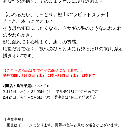
あなたの感情を、そのままタオルに刷り込めます。
【ふれるたび、うっとり。極上の“ラビットタッチ”】
「これ、本当にタオル？」
そう思わず口にしたくなる、ウサギの毛のようなふわふわ
のやわらかさ。
顔に触れても心地よく、癒しの質感。
応援だけでなく、観戦のひとときにもぴったりの“癒し系応
援タオル”です。
【こちらの商品は受注生産の商品になります。】
受注期間：2月12日（木）12時～3月5日（木）18時まで
<商品の発送予定について＞
2月12日（木）～2月23日（月）受注分は3月
発送予定
下旬
2月24日（火）～3月5日（木）受注分は4月上旬発送予定
［注意事項］
・画像はイメージになります。実際の色味と異なる場合がございます。