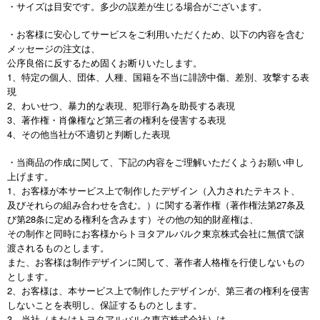
・サイズは目安です。多少の誤差が生じる場合がございます。
・お客様に安心してサービスをご利用いただくため、以下の内容を含む
メッセージの注文は、
公序良俗に反するため固くお断りいたします。
1、特定の個人、団体、人種、国籍を不当に誹謗中傷、差別、攻撃する表
現
2、わいせつ、暴力的な表現、犯罪行為を助長する表現
3、著作権・肖像権など第三者の権利を侵害する表現
4、その他当社が不適切と判断した表現
・当商品の作成に関して、下記の内容をご理解いただくようお願い申し
上げます。
1、お客様が本サービス上で制作したデザイン（入力されたテキスト、
及びそれらの組み合わせを含む。）に関する著作権（著作権法第27条及
び第28条に定める権利を含みます）その他の知的財産権は、
その制作と同時にお客様からトヨタアルバルク東京株式会社に無償で譲
渡されるものとします。
また、お客様は制作デザインに関して、著作者人格権を行使しないもの
とします。
2、お客様は、本サービス上で制作したデザインが、第三者の権利を侵害
しないことを表明し、保証するものとします。
3、当社（またはトヨタアルバルク東京株式会社）は、