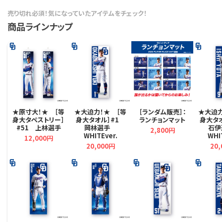
売り切れ必須！気になっていたアイテムをチェック！
商品ラインナップ
★原寸大！★ ［等
★大迫力！★ ［等
［ランダム販売］：
★大迫力
身大タペストリー］
身大タオル］#1
ランチョンマット
身大タ
#51 上林選手
岡林選手
石
2,800円
WHITEver.
WHI
12,000円
20,000円
20