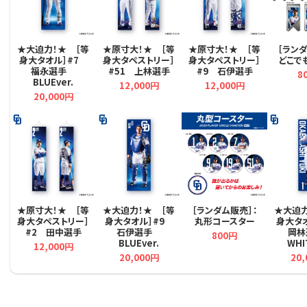
★大迫力！★ ［等
★原寸大！★ ［等
★原寸大！★ ［等
［ランダ
身大タオル］#7
身大タペストリー］
身大タペストリー］
どこで
福永選手
#51 上林選手
#9 石伊選手
8
BLUEver.
12,000円
12,000円
20,000円
★原寸大！★ ［等
★大迫力！★ ［等
［ランダム販売］：
★大迫力
身大タペストリー］
身大タオル］#9
丸形コースター
身大タ
#2 田中選手
石伊選手
岡
800円
BLUEver.
WHI
12,000円
20,000円
20