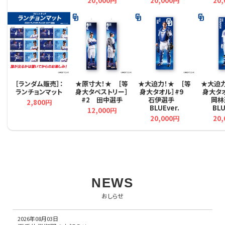
20,000円
20,000円
20
［ランダム販売］：
★原寸大！★ ［等
★大迫力！★ ［等
★大迫力
ランチョンマット
身大タペストリー］
身大タオル］#9
身大タ
#2 田中選手
石伊選手
岡
2,800円
BLUEver.
BLU
12,000円
20,000円
20
NEWS
おしらせ
2026年08月03日